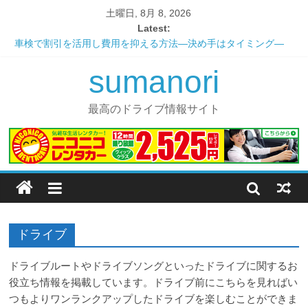
土曜日, 8月 8, 2026
Latest:
車検で割引を活用し費用を抑える方法―決め手はタイミング―
これだけ覚えれば大丈夫！ユーザー車検の手引き
sumanori
安心？安全？便利な一日車検の仕組み
愛車の寿命を延ばすメンテナンス ～エンジンオイル編～
憧れのあの車にも乗れる！？カーシェアリングの最大のメリット
最高のドライブ情報サイト
ドライブ
ドライブルートやドライブソングといったドライブに関するお
役立ち情報を掲載しています。ドライブ前にこちらを見ればい
つもよりワンランクアップしたドライブを楽しむことができま