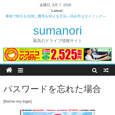
金曜日, 8月 7, 2026
Latest:
車検で割引を活用し費用を抑える方法―決め手はタイミング―
これだけ覚えれば大丈夫！ユーザー車検の手引き
sumanori
安心？安全？便利な一日車検の仕組み
愛車の寿命を延ばすメンテナンス ～エンジンオイル編～
憧れのあの車にも乗れる！？カーシェアリングの最大のメリット
最高のドライブ情報サイト
パスワードを忘れた場合
[theme-my-login]